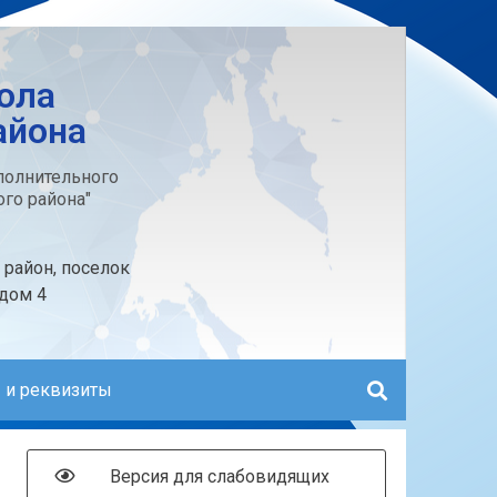
ола
айона
олнительного
го района"
 район, поселок
 дом 4
 и реквизиты
Версия для слабовидящих