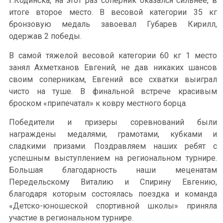
г.Кодинска, на этот раз соперник оказался сильнее, в
итоге второе место. В весовой категории 35 кг
бронзовую медаль завоевал Губарев Кирилл,
одержав 2 победы.
В самой тяжелой весовой категории 60 кг 1 место
занял Ахметханов Евгений, не дав никаких шансов
своим соперникам, Евгений все схватки выиграл
чисто на туше. В финальной встрече красивым
броском «припечатал» к ковру местного борца.
Победители и призеры соревнований были
награждены медалями, грамотами, кубками и
сладкими призами. Поздравляем наших ребят с
успешным выступлением на региональном турнире.
Большая благодарность наши меценатам
Передельскому Виталию и Спирину Евгению,
благодаря которым состоялась поездка и команда
«Детско-юношеской спортивной школы» приняла
участие в региональном турнире.