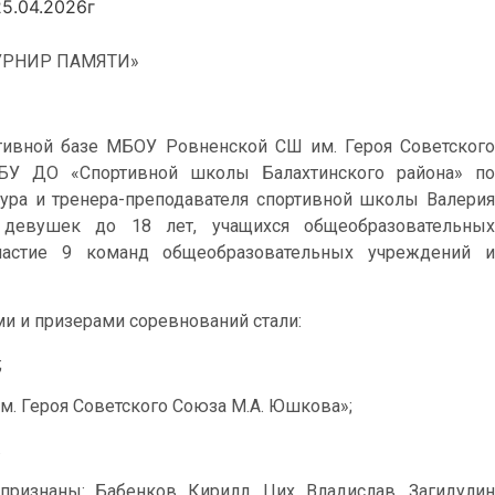
5.04.2026г
УРНИР ПАМЯТИ»
ртивной базе МБОУ Ровненской СШ им. Героя Советского
МБУ ДО «Спортивной школы Балахтинского района» по
тура и тренера-преподавателя спортивной школы Валерия
девушек до 18 лет, учащихся общеобразовательных
частие 9 команд общеобразовательных учреждений и
ми и призерами соревнований стали:
;
. Героя Советского Союза М.А. Юшкова»;
.
ризнаны: Бабенков Кирилл, Цих Владислав, Загидулин