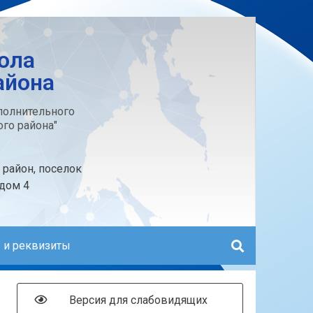
ола
айона
олнительного
го района"
 район, поселок
 дом 4
 и реквизиты
Версия для слабовидящих