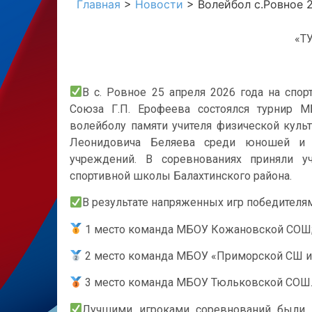
Главная
>
Новости
>
Волейбол с.Ровное 2
«Т
В с. Ровное 25 апреля 2026 года на спо
Союза Г.П. Ерофеева состоялся турнир 
волейболу памяти учителя физической куль
Леонидовича Беляева среди юношей и 
учреждений. В соревнованиях приняли у
спортивной школы Балахтинского района.
В результате напряженных игр победителя
1 место команда МБОУ Кожановской СОШ
2 место команда МБОУ «Приморской СШ им
3 место команда МБОУ Тюльковской СОШ
Лучшими игроками соревнований были п