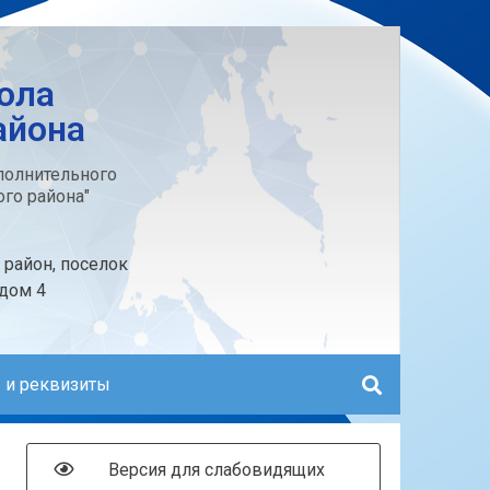
ола
айона
олнительного
го района"
 район, поселок
 дом 4
 и реквизиты
Версия для слабовидящих