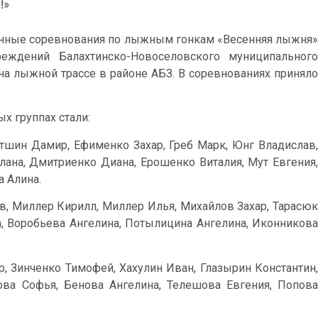
!»
айонные соревнования по лыжным гонкам «Весенняя лыжня»
еждений Балахтинско-Новоселовского муниципального
 на лыжной трассе в районе АБЗ. В соревнованиях приняло
х группах стали:
тшин Дамир, Ефименко Захар, Греб Марк, Юнг Владислав,
ана, Дмитриенко Диана, Ерошенко Виталия, Мут Евгения,
а Алина.
в, Миллер Кирилл, Миллер Илья, Михайлов Захар, Тарасюк
, Воробьева Ангелина, Потылицина Ангелина, Иконникова
, Зинченко Тимофей, Хахулин Иван, Глазырин Константин,
ова Софья, Бенова Ангелина, Телешова Евгения, Попова