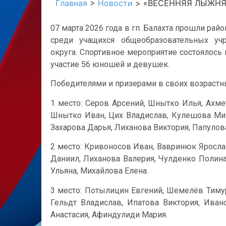
Главная
>
Новости
>
«ВЕСЕННЯЯ ЛЫЖНЯ
07 марта 2026 года в гп. Балахта прошли р
среди учащихся общеобразовательных учр
округа. Спортивное мероприятие состоялось
участие 56 юношей и девушек.
Победителями и призерами в своих возрастны
1 место: Серов Арсений, Шнытко Илья, Ахме
Шнытко Иван, Цих Владислав, Кулешова Мил
Захарова Дарья, Лиханова Виктория, Папулов
2 место: Кривоносов Иван, Вавринюк Яросла
Даниил, Лиханова Валерия, Чулденко Полина
Ульяна, Михайлова Елена.
3 место: Потылицин Евгений, Шемелёв Тимур
Гельдт Владислав, Ипатова Виктория, Иван
Анастасия, Афиндулиди Мария.