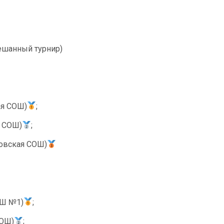
мешанный турнир)
ая СОШ)
;
я СОШ)
;
ловская СОШ)
СШ №1)
;
СОШ)
;