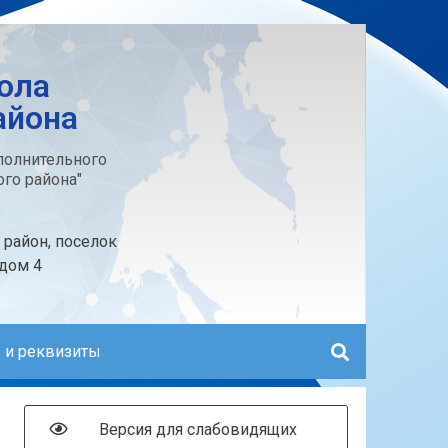
ола
айона
олнительного
го района"
 район, поселок
 дом 4
 и реквизиты
Версия для слабовидящих