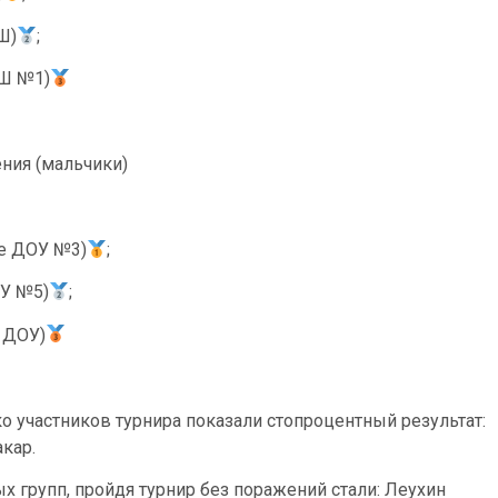
Ш)
;
СШ №1)
ния (мальчики)
ое ДОУ №3)
;
ОУ №5)
;
 ДОУ)
ко участников турнира показали стопроцентный результат:
кар.
 групп, пройдя турнир без поражений стали: Леухин