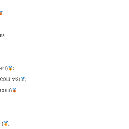
.
ия.
 №1)
;
я СОШ №2)
;
 СОШ)
.
Ш)
;