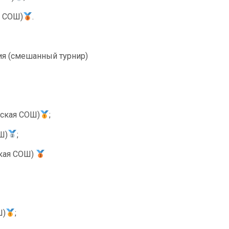
я СОШ)
.
ия (смешанный турнир)
вская СОШ)
;
Ш)
;
ская СОШ)
Ш)
;