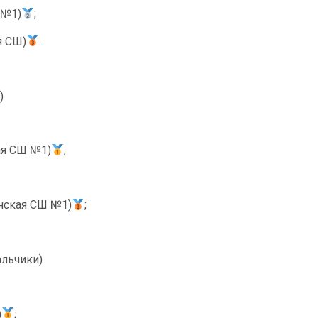
 №1)
;
я СШ)
.
)
ая СШ №1)
;
инская СШ №1)
;
альчики)
)
;