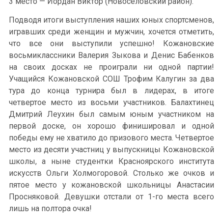
3 место — Иордан Виктор (Новоселовский район).
Подводя итоги выступления наших юных спортсменов,
игравших среди женщин и мужчин, хочется отметить,
что все они выступили успешно! Кожановские
восьмиклассники Валерия Зыкова и Денис Бабенков
на своих досках не проиграли ни одной партии!
Учащийся Кожановской СОШ Трофим Калугин за два
тура до конца турнира был в лидерах, в итоге
четвертое место из восьми участников. Балахтинец
Дмитрий Леухин был самым юным участником на
первой доске, он хорошо финишировал и одной
победы ему не хватило до призового места. Четвертое
место из десяти участниц у выпускницы Кожановской
школы, а ныне студентки Красноярского института
искусств Ольги Холмогоровой. Столько же очков и
пятое место у кожановской школьницы Анастасии
Просняковой. Девушки отстали от 1-го места всего
лишь на полтора очка!