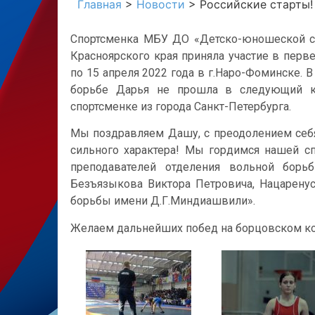
Главная
>
Новости
>
Российские старты!
Спортсменка МБУ ДО «Детско-юношеской с
Красноярского края приняла участие в перв
по 15 апреля 2022 года в г.Наро-Фоминске. 
борьбе Дарья не прошла в следующий кр
спортсменке из города Санкт-Петербурга.
Мы поздравляем Дашу, с преодолением себ
сильного характера! Мы гордимся нашей сп
преподавателей отделения вольной бор
Безъязыкова Виктора Петровича, Нацарену
борьбы имени Д.Г.Миндиашвили».
Желаем дальнейших побед на борцовском к