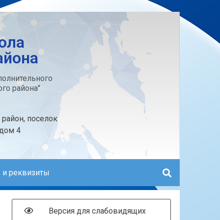
ола
айона
олнительного
го района"
 район, поселок
 дом 4
 и реквизиты
Версия для слабовидящих