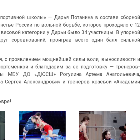
портивной школы» — Дарья Потанина в составе сборной
енстве России по вольной борьбе, которое проходило с 12
В весовой категории у Дарьи было 34 участницы. В упорной
уг соревнований, проиграв всего один балл сильной
я, с проявлением мощнейшей силы воли, выносливости и
ортсменкой и благодарим за её подготовку — тренеров-
ьбы МБУ ДО «ДЮСШ» Рогулина Артема Анатольевича,
са Сергея Александрович и тренеров краевой «Академии
овре!