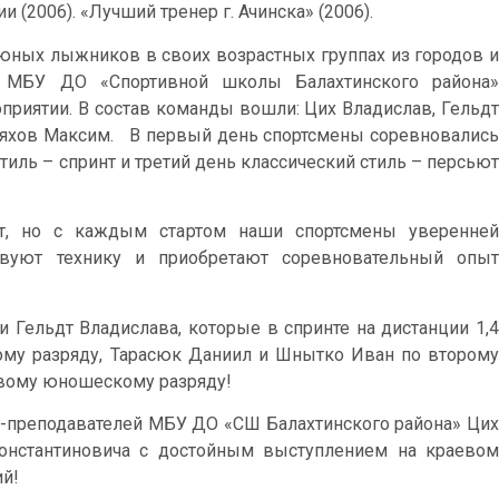
 (2006). «Лучший тренер г. Ачинска» (2006).
 юных лыжников в своих возрастных группах из городов и
ы МБУ ДО «Спортивной школы Балахтинского района»
приятии. В состав команды вошли: Цих Владислав, Гельдт
Ляхов Максим. В первый день спортсмены соревновались
тиль – спринт и третий день классический стиль – персьют
, но с каждым стартом наши спортсмены уверенней
твуют технику и приобретают соревновательный опыт
и Гельдт Владислава, которые в спринте на дистанции 1,4
ому разряду, Тарасюк Даниил и Шнытко Иван по второму
рвому юношескому разряду!
в-преподавателей МБУ ДО «СШ Балахтинского района» Цих
Константиновича с достойным выступлением на краевом
ий!