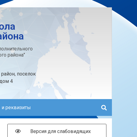
ола
айона
олнительного
го района"
 район, поселок
 дом 4
 и реквизиты
Версия для слабовидящих