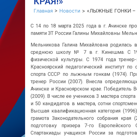
КРАЯ!»
Главная
>
Новости
>
«ЛЫЖНЫЕ ГОНКИ – 
С 14 по 18 марта 2025 года в г. Ачинске 
памяти ЗТ России Галины Михайловны Мельн
Мельникова Галина Михайловна родилась в
среднюю школу № 7 в г. Кинешма. С 197
физической культуры. С 1974 года тренер
Красноярский педагогический институт по 
спорта СССР по лыжным гонкам (1974). Пр
тренер России (2007). Внесла определяющ
Ачинске и Красноярском крае. Победитель В
(2009). В числе ее учеников 3 мастера спорт
и 50 кандидатов в мастера, сотни спортсме
Высшая квалификационная категория (1996).
грамота Законодательного собрания края 
подготовку призера 7-го Европейского 
Спартакиады учащихся России за подготовк