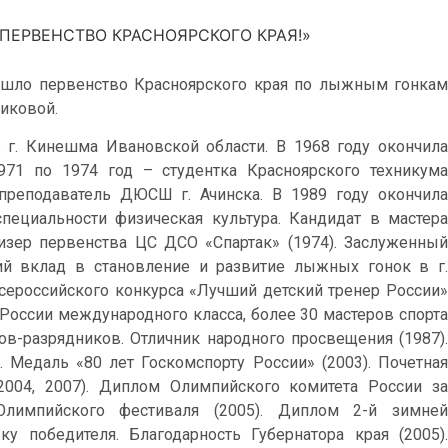
ПЕРВЕНСТВО КРАСНОЯРСКОГО КРАЯ!»
прошло первенство Красноярского края по лыжным гонкам
иковой.
 г. Кинешма Ивановской области. В 1968 году окончила
1 по 1974 год – студентка Красноярского техникума
-преподаватель ДЮСШ г. Ачинска. В 1989 году окончила
специальности физическая культура. Кандидат в мастера
изер первенства ЦС ДСО «Спартак» (1974). Заслуженный
ий вклад в становление и развитие лыжных гонок в г.
сероссийского конкурса «Лучший детский тренер России»
а России международного класса, более 30 мастеров спорта
нов-разрядников. Отличник народного просвещения (1987).
 Медаль «80 лет Госкомспорту России» (2003). Почетная
(2004, 2007). Диплом Олимпийского комитета России за
Олимпийского фестиваля (2005). Диплом 2-й зимней
у победителя. Благодарность Губернатора края (2005).