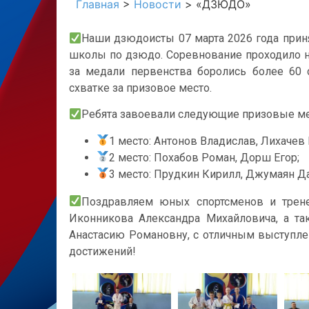
Главная
>
Новости
>
«ДЗЮДО»
Наши дзюдоисты 07 марта 2026 года прин
школы по дзюдо. Соревнование проходило на
за медали первенства боролись более 60 
схватке за призовое место.
Ребята завоевали следующие призовые ме
1 место: Антонов Владислав, Лихачев 
2 место: Похабов Роман, Дорш Егор;
3 место: Прудкин Кирилл, Джумаян Д
Поздравляем юных спортсменов и трене
Иконникова Александра Михайловича, а т
Анастасию Романовну, с отличным выступл
достижений!