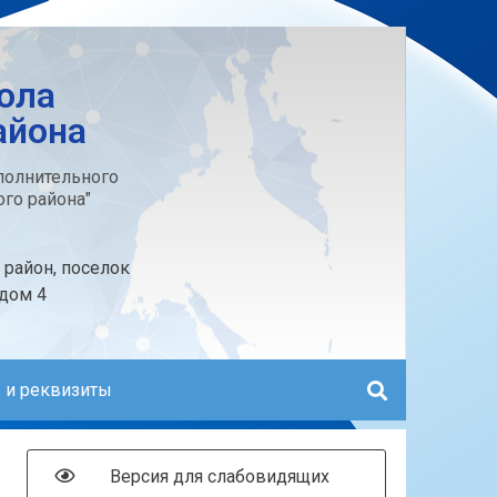
ола
айона
олнительного
го района"
 район, поселок
 дом 4
 и реквизиты
Версия для слабовидящих